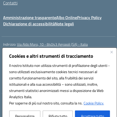
Contatti
Amministrazione trasparente
Albo Online
Privacy Policy
Dichiarazione di accessibilità
Note legali
Indirizzo:
Via Aldo Moro, 10 - 84043 Agropoli (SA) - Italia
Centralino:
0974.823222
Email:
saic8at00d@istruzione.it
Posta elettronica certificata (PEC):
Cookies e altri strumenti di tracciamento
saic8at00d@pec.istruzione.it
Codice fiscale: 90009620650
Il nostro Istituto non utilizza strumenti di profilazione degli utenti -
Codice meccanografico:
SAIC8AT00D
sono utilizzati esclusivamente cookies tecnici necessari al
Codice Indice delle Pubbliche Amministrazioni (IPA): istsc_saic8at00d
corretto funzionamento del sito, alla fruibilità dei servizi
Codice unico di fatturazione (CUF): UF1K7E
istituzionali e alla sua accessibilità – sono utilizzati, inoltre,
strumenti statistici anonimizzati messi a disposizione da Web
Analytics Italia.
Hosting & Powered by 3D Solution S.r.l.
Per saperne di più sul nostro sito, consulta la ns.
Cookie Policy.
Concept & Design by Designers Italia
Personalizza
Rifiuta tutto
Accettare tutto