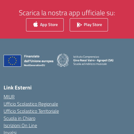
Scarica la nostra app ufficiale su:
App Store
Play Store
Istituto Comprensivo
Gino Rossi Vairo - Agropoli (SA)
Scuola ad indirizzo musicale
— Visita la pagina iniziale della scuola
Link Esterni
MIUR
Ufficio Scolastico Regionale
Ufficio Scolastico Territoriale
Scuola in Chiaro
Iscrizioni On Line
Invalsi