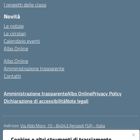
I progetti delle classi
Novità
Le notizie
Le circolari
Calendario eventi
Albo Online
Albo Online
Amministrazione trasparente
Contatti
Amministrazione trasparente
Albo Online
Privacy Policy
Dichiarazione di accessibilità
Note legali
Indirizzo:
Via Aldo Moro, 10 - 84043 Agropoli (SA) - Italia
Centralino:
0974.823222
Email:
saic8at00d@istruzione.it
Posta elettronica certificata (PEC):
Cookies e altri strumenti di tracciamento
saic8at00d@pec.istruzione.it