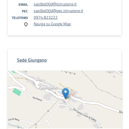
saic8at00d@istruzione.it
EMAIL
saic8at00d@pec.istruzione.it
PEC
0974.823222
TELEFONO
Naviga su Google Map
Sede Giungano