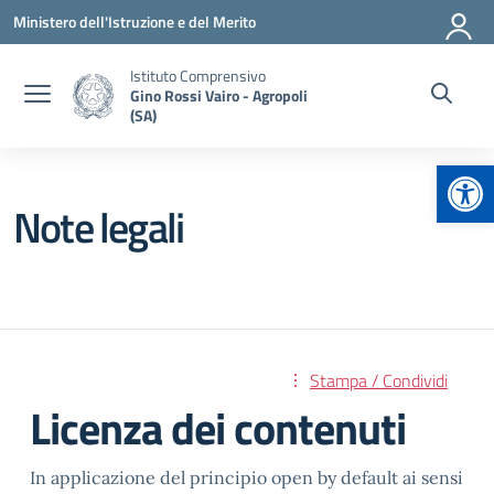
Vai ai contenuti
Vai al menu di navigazione
Vai al footer
Ministero dell'Istruzione e del Merito
Istituto Comprensivo
Gino Rossi Vairo - Agropoli
(SA)
Apr
Note legali
Stampa / Condividi
Licenza dei contenuti
In applicazione del principio open by default ai sensi