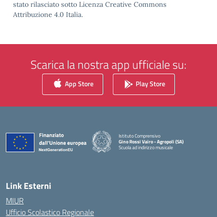
stato rilasciato sotto Licenza Creative Commons
Attribuzione 4.0 Italia.
Scarica la nostra app ufficiale su:
App Store
Play Store
Istituto Comprensivo
Gino Rossi Vairo - Agropoli (SA)
Scuola ad indirizzo musicale
— Visita la pagina iniziale della scuola
Link Esterni
MIUR
Ufficio Scolastico Regionale