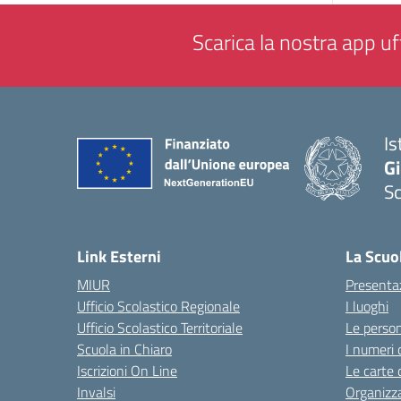
Scarica la nostra app uff
Is
Gi
Sc
— 
Link Esterni
La Scuo
MIUR
Presenta
Ufficio Scolastico Regionale
I luoghi
Ufficio Scolastico Territoriale
Le perso
Scuola in Chiaro
I numeri 
Iscrizioni On Line
Le carte 
Invalsi
Organizz