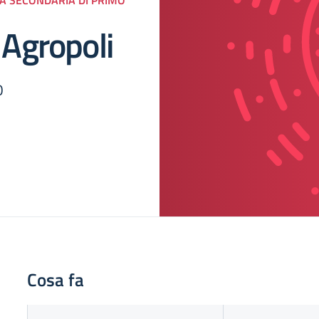
” Agropoli
O
Cosa fa