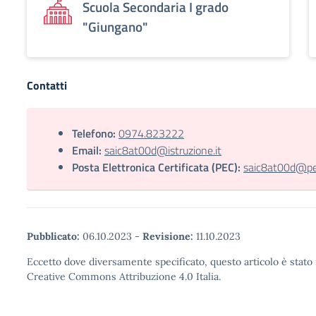
Scuola Secondaria I grado
"Giungano"
Contatti
Telefono:
0974.823222
Email:
saic8at00d@istruzione.it
Posta Elettronica Certificata (PEC):
saic8at00d@pec.
Pubblicato:
06.10.2023
-
Revisione:
11.10.2023
Eccetto dove diversamente specificato, questo articolo è stato 
Creative Commons Attribuzione 4.0 Italia.