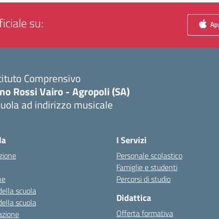
iciale su:
App
tituto Comprensivo
no Rossi Vairo - Agropoli (SA)
uola ad indirizzo musicale
Visita la pagina iniziale della scuola
la
I Servizi
zione
Personale scolastico
Famiglie e studenti
ne
Percorsi di studio
della scuola
Didattica
della scuola
Offerta formativa
azione