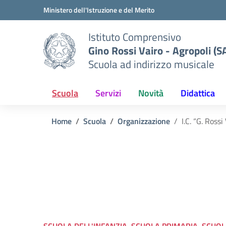
Vai ai contenuti
Vai al menu di navigazione
Vai al footer
Ministero dell'Istruzione e del Merito
Istituto Comprensivo
Gino Rossi Vairo - Agropoli (S
Scuola ad indirizzo musicale
Scuola
Servizi
Novità
Didattica
Home
Scuola
Organizzazione
I.C. “G. Rossi
SCUOLA DELL'INFANZIA, SCUOLA PRIMARIA, SCUO