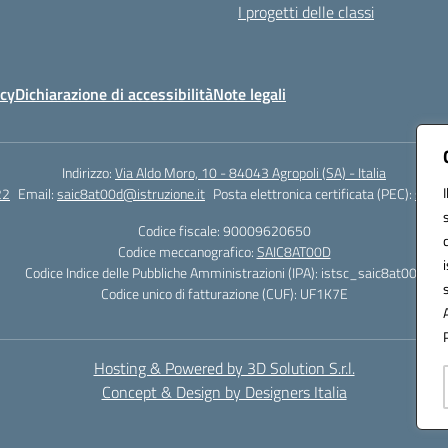
I progetti delle classi
icy
Dichiarazione di accessibilità
Note legali
Indirizzo:
Via Aldo Moro, 10 - 84043 Agropoli (SA) - Italia
22
Email:
saic8at00d@istruzione.it
Posta elettronica certificata (PEC):
saic8
Codice fiscale: 90009620650
Codice meccanografico:
SAIC8AT00D
Codice Indice delle Pubbliche Amministrazioni (IPA): istsc_saic8at00d
Codice unico di fatturazione (CUF): UF1K7E
Hosting & Powered by 3D Solution S.r.l.
Concept & Design by Designers Italia