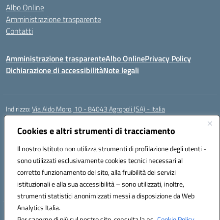
Albo Online
Amministrazione trasparente
Contatti
Amministrazione trasparente
Albo Online
Privacy Policy
Dichiarazione di accessibilità
Note legali
Indirizzo:
Via Aldo Moro, 10 - 84043 Agropoli (SA) - Italia
Centralino:
0974.823222
Email:
saic8at00d@istruzione.it
Posta elettronica certificata (PEC):
Cookies e altri strumenti di tracciamento
saic8at00d@pec.istruzione.it
Codice fiscale: 90009620650
Il nostro Istituto non utilizza strumenti di profilazione degli utenti -
Codice meccanografico:
SAIC8AT00D
sono utilizzati esclusivamente cookies tecnici necessari al
Codice Indice delle Pubbliche Amministrazioni (IPA): istsc_saic8at00d
corretto funzionamento del sito, alla fruibilità dei servizi
Codice unico di fatturazione (CUF): UF1K7E
istituzionali e alla sua accessibilità – sono utilizzati, inoltre,
strumenti statistici anonimizzati messi a disposizione da Web
Analytics Italia.
Hosting & Powered by 3D Solution S.r.l.
Per saperne di più sul nostro sito, consulta la ns.
Cookie Policy.