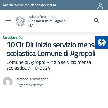
Vai ai contenuti
Vai al menu di navigazione
Vai al footer
Ministero dell'Istruzione e del Merito
Istituto Comprensivo
Gino Rossi Vairo - Agropoli
(SA)
Apr
Circolare 10
10 Cir Dir inizio servizio mensa
scolastica Comune di Agropoli
Comune di Agropoli -Inizio servizio mensa
scolastica 7-10-2024
Personale scolastico
Dirigente Scolastico