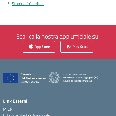
Stampa / Condividi
Scarica la nostra app ufficiale su:
App Store
Play Store
Istituto Comprensivo
Gino Rossi Vairo - Agropoli (SA)
Scuola ad indirizzo musicale
— Visita la pagina iniziale della scuola
Link Esterni
MIUR
Ufficio Scolastico Regionale