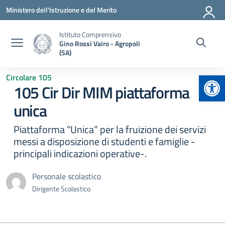
Vai ai contenuti
Vai al menu di navigazione
Vai al footer
Ministero dell'Istruzione e del Merito
Istituto Comprensivo
Gino Rossi Vairo - Agropoli
(SA)
Apr
Circolare 105
105 Cir Dir MIM piattaforma
unica
Piattaforma “Unica” per la fruizione dei servizi
messi a disposizione di studenti e famiglie -
principali indicazioni operative-.
Personale scolastico
Dirigente Scolastico