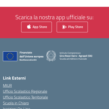
Scarica la nostra app ufficiale su:
App Store
Play Store
Istituto Comprensivo
Gino Rossi Vairo - Agropoli (SA)
Scuola ad indirizzo musicale
— Visita la pagina iniziale della scuola
Link Esterni
MIUR
Ufficio Scolastico Regionale
Ufficio Scolastico Territoriale
Scuola in Chiaro
Iscrizioni On Line