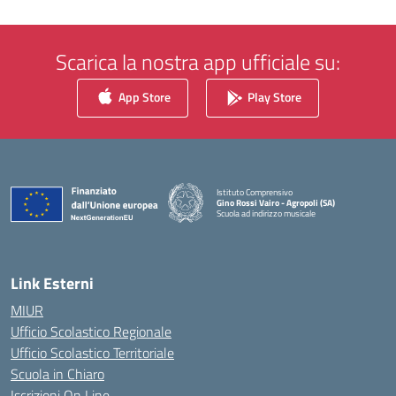
Scarica la nostra app ufficiale su:
App Store
Play Store
Istituto Comprensivo
Gino Rossi Vairo - Agropoli (SA)
Scuola ad indirizzo musicale
— Visita la pagina iniziale della scuola
Link Esterni
MIUR
Ufficio Scolastico Regionale
Ufficio Scolastico Territoriale
Scuola in Chiaro
Iscrizioni On Line