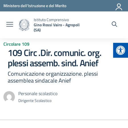
Vai ai contenuti
Vai al menu di navigazione
Vai al footer
Ministero dell'Istruzione e del Merito
Istituto Comprensivo
Gino Rossi Vairo - Agropoli
(SA)
Apr
Circolare 109
109 Circ .Dir. comunic. org.
plessi assemb. sind. Anief
Comunicazione organizzazione. plessi
assemblea sindacale Anief
Personale scolastico
Dirigente Scolastico