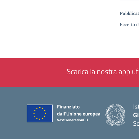
Pubblicat
Eccetto d
Scarica la nostra app uff
Is
Gi
Sc
— 