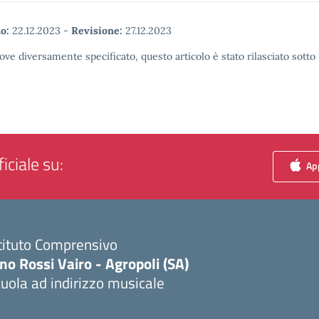
o:
22.12.2023
-
Revisione:
27.12.2023
ove diversamente specificato, questo articolo è stato rilasciato sott
iciale su:
App
tituto Comprensivo
no Rossi Vairo - Agropoli (SA)
uola ad indirizzo musicale
Visita la pagina iniziale della scuola