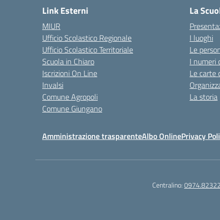
Link Esterni
La Scuo
MIUR
Presenta
Ufficio Scolastico Regionale
I luoghi
Ufficio Scolastico Territoriale
Le perso
Scuola in Chiaro
I numeri 
Iscrizioni On Line
Le carte 
Invalsi
Organizz
Comune Agropoli
La storia
Comune Giungano
Amministrazione trasparente
Albo Online
Privacy Pol
Centralino:
0974.8232