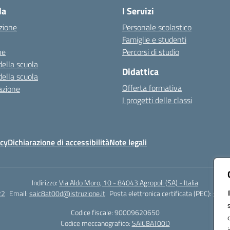
la
I Servizi
zione
Personale scolastico
Famiglie e studenti
ne
Percorsi di studio
della scuola
Didattica
della scuola
Offerta formativa
azione
I progetti delle classi
icy
Dichiarazione di accessibilità
Note legali
Indirizzo:
Via Aldo Moro, 10 - 84043 Agropoli (SA) - Italia
22
Email:
saic8at00d@istruzione.it
Posta elettronica certificata (PEC):
saic8
Codice fiscale: 90009620650
Codice meccanografico:
SAIC8AT00D