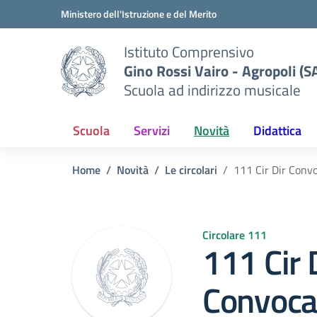
Vai ai contenuti
Vai al menu di navigazione
Vai al footer
Ministero dell'Istruzione e del Merito
Istituto Comprensivo
Gino Rossi Vairo - Agropoli (S
Scuola ad indirizzo musicale
Scuola
Servizi
Novità
Didattica
Home
Novità
Le circolari
111 Cir Dir Conv
Circolare 111
111 Cir 
Convocaz