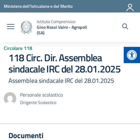
Vai ai contenuti
Vai al menu di navigazione
Vai al footer
Ministero dell'Istruzione e del Merito
Istituto Comprensivo
Gino Rossi Vairo - Agropoli
(SA)
Apr
Circolare 118
118 Circ. Dir. Assemblea
sindacale IRC del 28.01.2025
Assemblea sindacale IRC del 28.01.2025
Personale scolastico
Dirigente Scolastico
Documenti