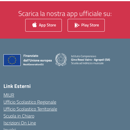
Scarica la nostra app ufficiale su:
App Store
Play Store
Istituto Comprensivo
Gino Rossi Vairo - Agropoli (SA)
Scuola ad indirizzo musicale
— Visita la pagina iniziale della scuola
Link Esterni
MIUR
Ufficio Scolastico Regionale
Ufficio Scolastico Territoriale
Scuola in Chiaro
Iscrizioni On Line
Invalsi