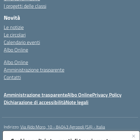
I progetti delle classi
Novità
Le notizie
Le circolari
Calendario eventi
Albo Online
Albo Online
Amministrazione trasparente
Contatti
Amministrazione trasparente
Albo Online
Privacy Policy
Dichiarazione di accessibilità
Note legali
Indirizzo:
Via Aldo Moro, 10 - 84043 Agropoli (SA) - Italia
Centralino:
0974.823222
Email:
saic8at00d@istruzione.it
Posta elettronica certificata (PEC):
saic8at00d@pec.istruzione.it