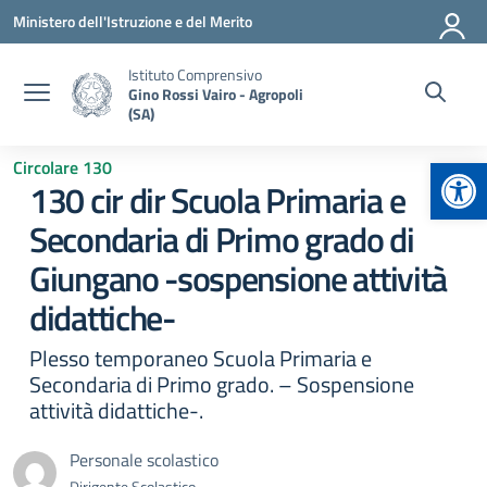
Vai ai contenuti
Vai al menu di navigazione
Vai al footer
Ministero dell'Istruzione e del Merito
Istituto Comprensivo
Gino Rossi Vairo - Agropoli
(SA)
Apr
Circolare 130
130 cir dir Scuola Primaria e
Secondaria di Primo grado di
Giungano -sospensione attività
didattiche-
Plesso temporaneo Scuola Primaria e
Secondaria di Primo grado. – Sospensione
attività didattiche-.
Personale scolastico
Dirigente Scolastico