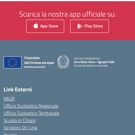
Scarica la nostra app ufficiale su:
App Store
Play Store
Istituto Comprensivo
Gino Rossi Vairo - Agropoli (SA)
Scuola ad indirizzo musicale
— Visita la pagina iniziale della scuola
Link Esterni
MIUR
Ufficio Scolastico Regionale
Ufficio Scolastico Territoriale
Scuola in Chiaro
Iscrizioni On Line
Invalsi