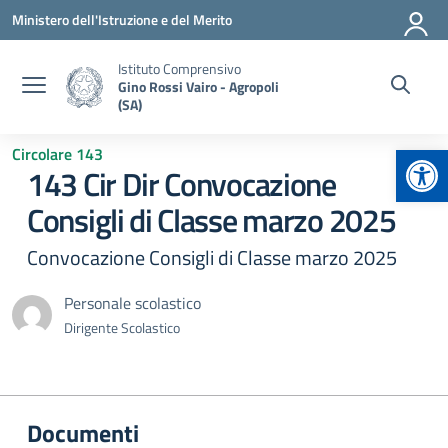
Vai ai contenuti
Vai al menu di navigazione
Vai al footer
Ministero dell'Istruzione e del Merito
Istituto Comprensivo
Gino Rossi Vairo - Agropoli
(SA)
Apr
Circolare 143
143 Cir Dir Convocazione
Consigli di Classe marzo 2025
Convocazione Consigli di Classe marzo 2025
Personale scolastico
Dirigente Scolastico
Documenti