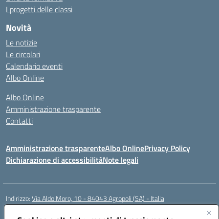
I progetti delle classi
Novità
Le notizie
Le circolari
Calendario eventi
Albo Online
Albo Online
Amministrazione trasparente
Contatti
Amministrazione trasparente
Albo Online
Privacy Policy
Dichiarazione di accessibilità
Note legali
Indirizzo:
Via Aldo Moro, 10 - 84043 Agropoli (SA) - Italia
Centralino:
0974.823222
Email:
saic8at00d@istruzione.it
Posta elettronica certificata (PEC):
saic8at00d@pec.istruzione.it