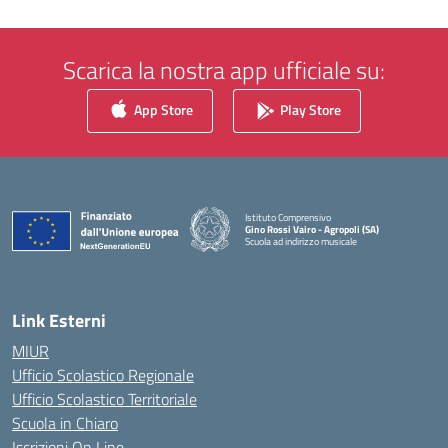
Scarica la nostra app ufficiale su:
App Store
Play Store
Istituto Comprensivo
Gino Rossi Vairo - Agropoli (SA)
Scuola ad indirizzo musicale
— Visita la pagina iniziale della scuola
Link Esterni
MIUR
Ufficio Scolastico Regionale
Ufficio Scolastico Territoriale
Scuola in Chiaro
Iscrizioni On Line