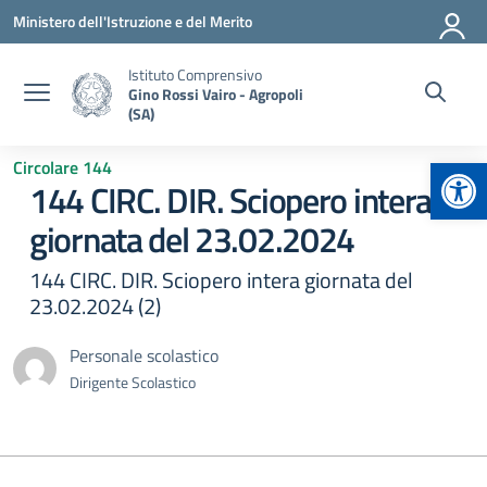
Vai ai contenuti
Vai al menu di navigazione
Vai al footer
Ministero dell'Istruzione e del Merito
Istituto Comprensivo
Gino Rossi Vairo - Agropoli
(SA)
Apr
Circolare 144
144 CIRC. DIR. Sciopero intera
giornata del 23.02.2024
144 CIRC. DIR. Sciopero intera giornata del
23.02.2024 (2)
Personale scolastico
Dirigente Scolastico