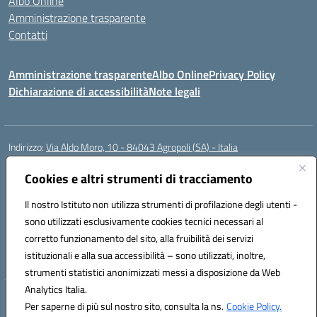
Albo Online
Amministrazione trasparente
Contatti
Amministrazione trasparente
Albo Online
Privacy Policy
Dichiarazione di accessibilità
Note legali
Indirizzo:
Via Aldo Moro, 10 - 84043 Agropoli (SA) - Italia
Centralino:
0974.823222
Email:
saic8at00d@istruzione.it
Posta elettronica certificata (PEC):
Cookies e altri strumenti di tracciamento
saic8at00d@pec.istruzione.it
Codice fiscale: 90009620650
Il nostro Istituto non utilizza strumenti di profilazione degli utenti -
Codice meccanografico:
SAIC8AT00D
sono utilizzati esclusivamente cookies tecnici necessari al
Codice Indice delle Pubbliche Amministrazioni (IPA): istsc_saic8at00d
corretto funzionamento del sito, alla fruibilità dei servizi
Codice unico di fatturazione (CUF): UF1K7E
istituzionali e alla sua accessibilità – sono utilizzati, inoltre,
strumenti statistici anonimizzati messi a disposizione da Web
Analytics Italia.
Hosting & Powered by 3D Solution S.r.l.
Per saperne di più sul nostro sito, consulta la ns.
Cookie Policy.