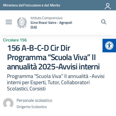
Vai ai contenuti
Vai al menu di navigazione
Vai al footer
Ministero dell'Istruzione e del Merito
Istituto Comprensivo
Gino Rossi Vairo - Agropoli
(SA)
Apr
Circolare 156
156 A-B-C-D Cir Dir
Programma “Scuola Viva” II
annualità 2025-Avvisi interni
Programma “Scuola Viva” II annualità -Avvisi
interni per Esperti, Tutor, Collaboratori
Scolastici, Corsisti
Personale scolastico
Dirigente Scolastico