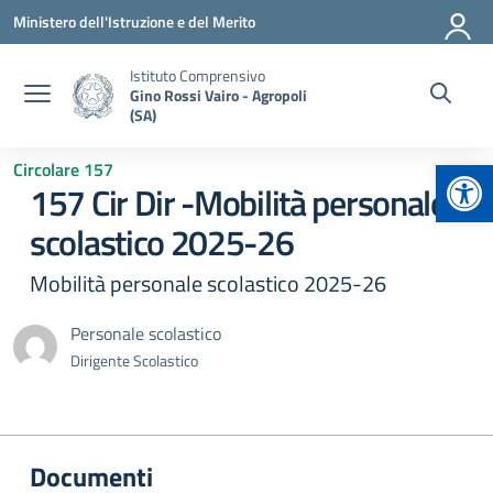
Vai ai contenuti
Vai al menu di navigazione
Vai al footer
Ministero dell'Istruzione e del Merito
Istituto Comprensivo
Gino Rossi Vairo - Agropoli
(SA)
Apr
Circolare 157
157 Cir Dir -Mobilità personale
scolastico 2025-26
Mobilità personale scolastico 2025-26
Personale scolastico
Dirigente Scolastico
Documenti