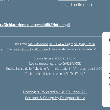
I progetti delle classi
icy
Dichiarazione di accessibilità
Note legali
Indirizzo:
Via Aldo Moro, 10 - 84043 Agropoli (SA) - Italia
22
Email:
saic8at00d@istruzione.it
Posta elettronica certificata (PEC):
saic8
Codice fiscale: 90009620650
Codice meccanografico:
SAIC8AT00D
Codice Indice delle Pubbliche Amministrazioni (IPA): istsc_saic8at00d
Codice unico di fatturazione (CUF): UF1K7E
Hosting & Powered by 3D Solution S.r.l.
Concept & Design by Designers Italia