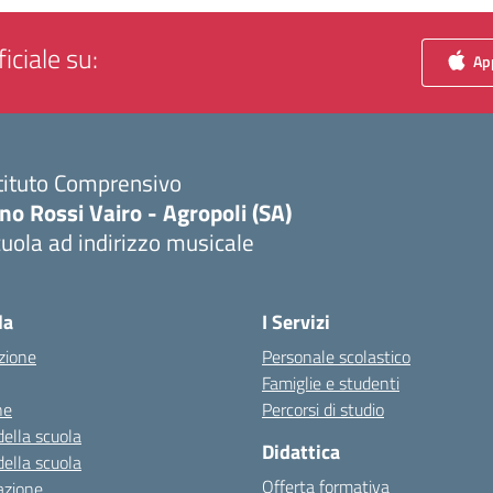
iciale su:
App
tituto Comprensivo
no Rossi Vairo - Agropoli (SA)
uola ad indirizzo musicale
Visita la pagina iniziale della scuola
la
I Servizi
zione
Personale scolastico
Famiglie e studenti
ne
Percorsi di studio
della scuola
Didattica
della scuola
Offerta formativa
azione