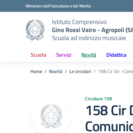
Vai ai contenuti
Vai al menu di navigazione
Vai al footer
Ministero dell'Istruzione e del Merito
Istituto Comprensivo
Gino Rossi Vairo - Agropoli (S
Scuola ad indirizzo musicale
Scuola
Servizi
Novità
Didattica
Home
Novità
Le circolari
158 Cir Dir -Com
Circolare 158
158 Cir D
Comunic