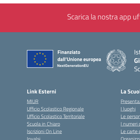
Scarica la nostra app uff
Is
Gi
Sc
— 
Link Esterni
La Scuo
MIUR
Presenta
Ufficio Scolastico Regionale
I luoghi
Ufficio Scolastico Territoriale
Le perso
Scuola in Chiaro
I numeri 
Iscrizioni On Line
Le carte 
Invalsi
Organizz