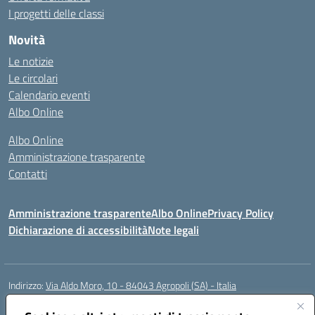
I progetti delle classi
Novità
Le notizie
Le circolari
Calendario eventi
Albo Online
Albo Online
Amministrazione trasparente
Contatti
Amministrazione trasparente
Albo Online
Privacy Policy
Dichiarazione di accessibilità
Note legali
Indirizzo:
Via Aldo Moro, 10 - 84043 Agropoli (SA) - Italia
Centralino:
0974.823222
Email:
saic8at00d@istruzione.it
Posta elettronica certificata (PEC):
saic8at00d@pec.istruzione.it