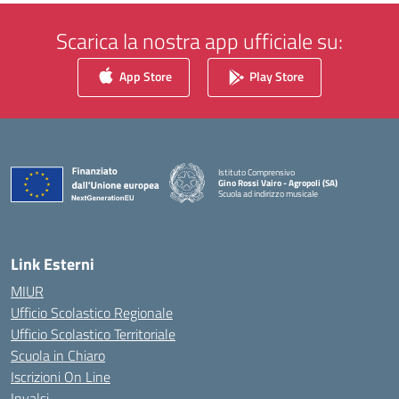
Scarica la nostra app ufficiale su:
App Store
Play Store
Istituto Comprensivo
Gino Rossi Vairo - Agropoli (SA)
Scuola ad indirizzo musicale
— Visita la pagina iniziale della scuola
Link Esterni
MIUR
Ufficio Scolastico Regionale
Ufficio Scolastico Territoriale
Scuola in Chiaro
Iscrizioni On Line
Invalsi