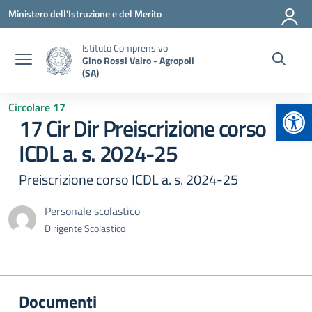
Vai ai contenuti
Vai al menu di navigazione
Vai al footer
Ministero dell'Istruzione e del Merito
Istituto Comprensivo
Gino Rossi Vairo - Agropoli
(SA)
Apr
Circolare 17
17 Cir Dir Preiscrizione corso
ICDL a. s. 2024-25
Preiscrizione corso ICDL a. s. 2024-25
Personale scolastico
Dirigente Scolastico
Documenti