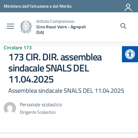
Vai ai contenuti
Vai al menu di navigazione
Vai al footer
Ministero dell'Istruzione e del Merito
Istituto Comprensivo
Gino Rossi Vairo - Agropoli
(SA)
Apr
Circolare 173
173 CIR. DIR. assemblea
sindacale SNALS DEL
11.04.2025
Assemblea sindacale SNALS DEL 11.04.2025
Personale scolastico
Dirigente Scolastico