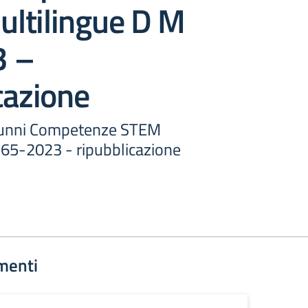
ltilingue D M
3 –
cazione
unni Competenze STEM
 65-2023 - ripubblicazione
menti