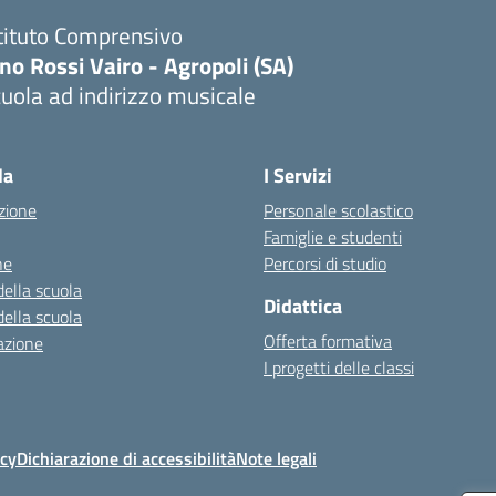
tituto Comprensivo
no Rossi Vairo - Agropoli (SA)
uola ad indirizzo musicale
Visita la pagina iniziale della scuola
la
I Servizi
zione
Personale scolastico
Famiglie e studenti
ne
Percorsi di studio
della scuola
Didattica
della scuola
Offerta formativa
azione
I progetti delle classi
icy
Dichiarazione di accessibilità
Note legali