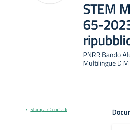
STEM Mu
65-202
ripubbli
PNRR Bando Al
Multilingue D M
Stampa / Condividi
Docu