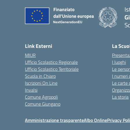
Is
Gi
Sc
— 
Link Esterni
La Scuo
MIUR
Presenta
Ufficio Scolastico Regionale
I luoghi
Ufficio Scolastico Territoriale
Le perso
Scuola in Chiaro
I numeri 
Iscrizioni On Line
Le carte 
Invalsi
Organizz
Comune Agropoli
La storia
Comune Giungano
Amministrazione trasparente
Albo Online
Privacy Pol