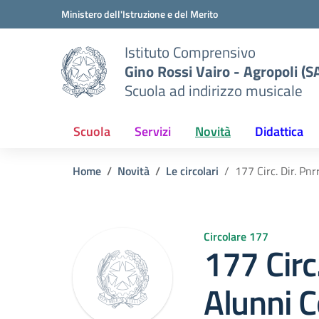
Vai ai contenuti
Vai al menu di navigazione
Vai al footer
Ministero dell'Istruzione e del Merito
Istituto Comprensivo
Gino Rossi Vairo - Agropoli (S
Scuola ad indirizzo musicale
Scuola
Servizi
Novità
Didattica
Home
Novità
Le circolari
177 Circ. Dir. P
Circolare 177
177 Circ
Alunni 