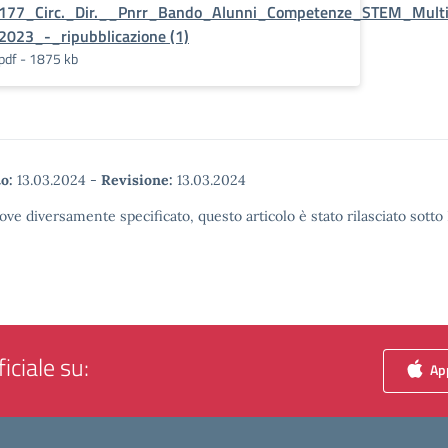
177_Circ._Dir.__Pnrr_Bando_Alunni_Competenze_STEM_Mult
2023_-_ripubblicazione (1)
pdf - 1875 kb
o:
13.03.2024
-
Revisione:
13.03.2024
ove diversamente specificato, questo articolo è stato rilasciato sott
iciale su:
App