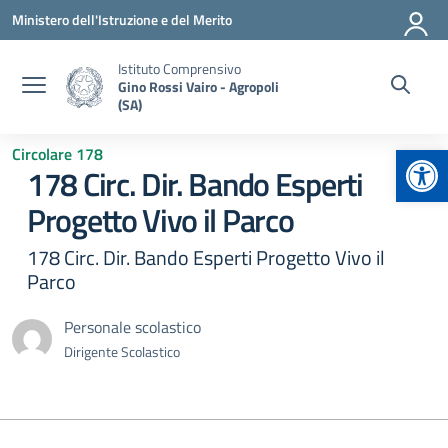
Vai ai contenuti
Vai al menu di navigazione
Vai al footer
Ministero dell'Istruzione e del Merito
Istituto Comprensivo
Gino Rossi Vairo - Agropoli
(SA)
Apr
Circolare 178
178 Circ. Dir. Bando Esperti
Progetto Vivo il Parco
178 Circ. Dir. Bando Esperti Progetto Vivo il
Parco
Personale scolastico
Dirigente Scolastico