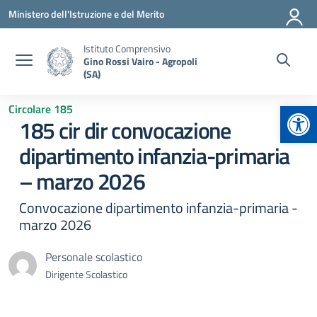
Vai ai contenuti
Vai al menu di navigazione
Vai al footer
Ministero dell'Istruzione e del Merito
Istituto Comprensivo
Gino Rossi Vairo - Agropoli
(SA)
Apr
Circolare 185
185 cir dir convocazione
dipartimento infanzia-primaria
– marzo 2026
Convocazione dipartimento infanzia-primaria -
marzo 2026
Personale scolastico
Dirigente Scolastico