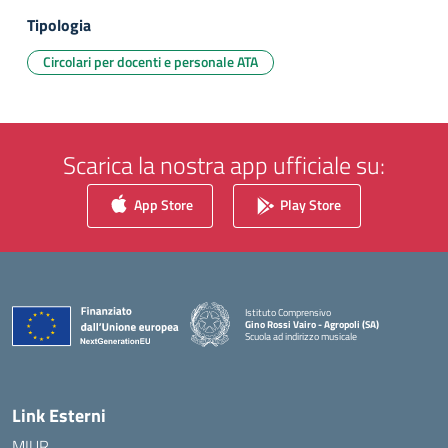
Tipologia
Circolari per docenti e personale ATA
Scarica la nostra app ufficiale su:
App Store
Play Store
Istituto Comprensivo
Gino Rossi Vairo - Agropoli (SA)
Scuola ad indirizzo musicale
— Visita la pagina iniziale della scuola
Link Esterni
MIUR