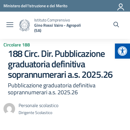
Vai ai contenuti
Vai al menu di navigazione
Vai al footer
Ministero dell'Istruzione e del Merito
Istituto Comprensivo
Gino Rossi Vairo - Agropoli
(SA)
Apr
Circolare 188
188 Circ. Dir. Pubblicazione
graduatoria definitiva
soprannumerari a.s. 2025.26
Pubblicazione graduatoria definitiva
soprannumerari a.s. 2025.26
Personale scolastico
Dirigente Scolastico