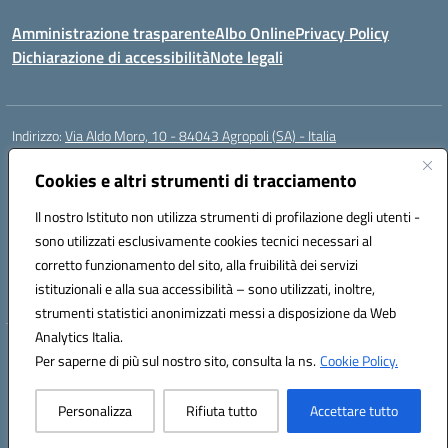
Amministrazione trasparente
Albo Online
Privacy Policy
Dichiarazione di accessibilità
Note legali
Indirizzo:
Via Aldo Moro, 10 - 84043 Agropoli (SA) - Italia
Centralino:
0974.823222
Email:
saic8at00d@istruzione.it
Posta elettronica certificata (PEC):
Cookies e altri strumenti di tracciamento
saic8at00d@pec.istruzione.it
Codice fiscale: 90009620650
Il nostro Istituto non utilizza strumenti di profilazione degli utenti -
Codice meccanografico:
SAIC8AT00D
sono utilizzati esclusivamente cookies tecnici necessari al
Codice Indice delle Pubbliche Amministrazioni (IPA): istsc_saic8at00d
corretto funzionamento del sito, alla fruibilità dei servizi
Codice unico di fatturazione (CUF): UF1K7E
istituzionali e alla sua accessibilità – sono utilizzati, inoltre,
strumenti statistici anonimizzati messi a disposizione da Web
Analytics Italia.
Hosting & Powered by 3D Solution S.r.l.
Per saperne di più sul nostro sito, consulta la ns.
Cookie Policy.
Concept & Design by Designers Italia
Personalizza
Rifiuta tutto
Accettare tutto