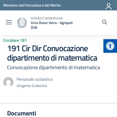
Vai ai contenuti
Vai al menu di navigazione
Vai al footer
Ministero dell'Istruzione e del Merito
Istituto Comprensivo
Gino Rossi Vairo - Agropoli
(SA)
Apr
Circolare 191
191 Cir Dir Convocazione
dipartimento di matematica
Convocazione dipartimento di matematica
Personale scolastico
Dirigente Scolastico
Documenti