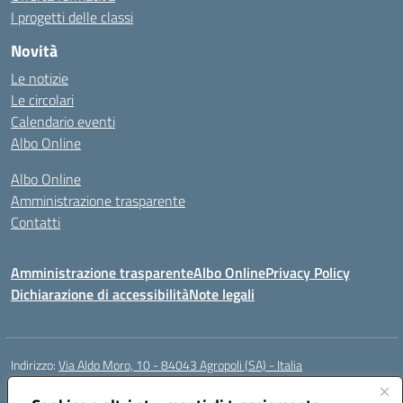
I progetti delle classi
Novità
Le notizie
Le circolari
Calendario eventi
Albo Online
Albo Online
Amministrazione trasparente
Contatti
Amministrazione trasparente
Albo Online
Privacy Policy
Dichiarazione di accessibilità
Note legali
Indirizzo:
Via Aldo Moro, 10 - 84043 Agropoli (SA) - Italia
Centralino:
0974.823222
Email:
saic8at00d@istruzione.it
Posta elettronica certificata (PEC):
saic8at00d@pec.istruzione.it