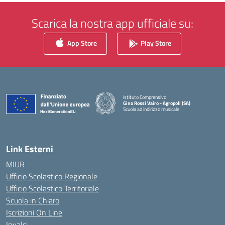
Scarica la nostra app ufficiale su:
App Store
Play Store
Istituto Comprensivo
Gino Rossi Vairo - Agropoli (SA)
Scuola ad indirizzo musicale
— Visita la pagina iniziale della scuola
Link Esterni
MIUR
Ufficio Scolastico Regionale
Ufficio Scolastico Territoriale
Scuola in Chiaro
Iscrizioni On Line
Invalsi