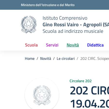
Vai ai contenuti
Vai al menu di navigazione
Vai al footer
Ministero dell'Istruzione e del Merito
Istituto Comprensivo
Gino Rossi Vairo - Agropoli (S
Scuola ad indirizzo musicale
Scuola
Servizi
Novità
Didattica
Home
Novità
Le circolari
202 CIRC. Sciope
Circolare 202
202 CIRC
19.04.2