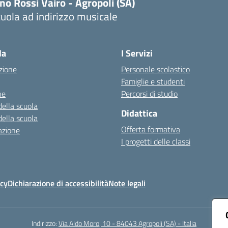
no Rossi Vairo - Agropoli (SA)
uola ad indirizzo musicale
Visita la pagina iniziale della scuola
la
I Servizi
zione
Personale scolastico
Famiglie e studenti
ne
Percorsi di studio
della scuola
Didattica
della scuola
Offerta formativa
azione
I progetti delle classi
icy
Dichiarazione di accessibilità
Note legali
Indirizzo:
Via Aldo Moro, 10 - 84043 Agropoli (SA) - Italia