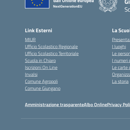
Gi
Sc
— 
Link Esterni
La Scuo
MIUR
Presenta
Ufficio Scolastico Regionale
I luoghi
Ufficio Scolastico Territoriale
Le perso
Scuola in Chiaro
I numeri 
Iscrizioni On Line
Le carte 
Invalsi
Organizz
Comune Agropoli
La storia
Comune Giungano
Amministrazione trasparente
Albo Online
Privacy Pol