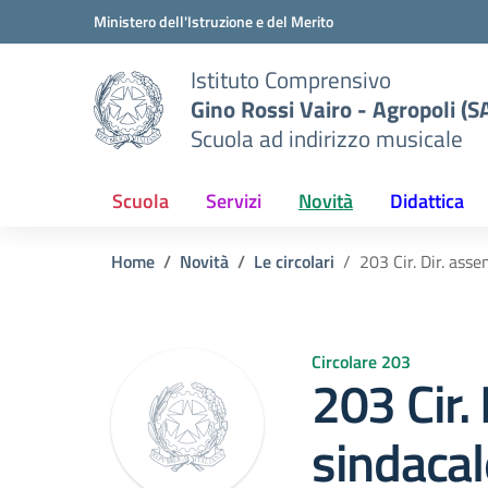
Vai ai contenuti
Vai al menu di navigazione
Vai al footer
Ministero dell'Istruzione e del Merito
Istituto Comprensivo
Gino Rossi Vairo - Agropoli (S
Scuola ad indirizzo musicale
Scuola
Servizi
Novità
Didattica
Home
Novità
Le circolari
203 Cir. Dir. ass
Circolare 203
203 Cir.
sindacal