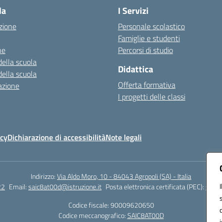
la
I Servizi
zione
Personale scolastico
Famiglie e studenti
ne
Percorsi di studio
della scuola
Didattica
della scuola
Offerta formativa
azione
I progetti delle classi
icy
Dichiarazione di accessibilità
Note legali
Indirizzo:
Via Aldo Moro, 10 - 84043 Agropoli (SA) - Italia
22
Email:
saic8at00d@istruzione.it
Posta elettronica certificata (PEC):
saic8
Codice fiscale: 90009620650
Codice meccanografico:
SAIC8AT00D