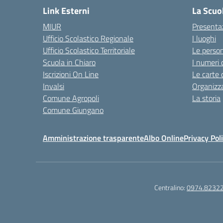
Link Esterni
La Scuo
MIUR
Presenta
Ufficio Scolastico Regionale
I luoghi
Ufficio Scolastico Territoriale
Le perso
Scuola in Chiaro
I numeri 
Iscrizioni On Line
Le carte 
Invalsi
Organizz
Comune Agropoli
La storia
Comune Giungano
Amministrazione trasparente
Albo Online
Privacy Pol
Centralino:
0974.8232