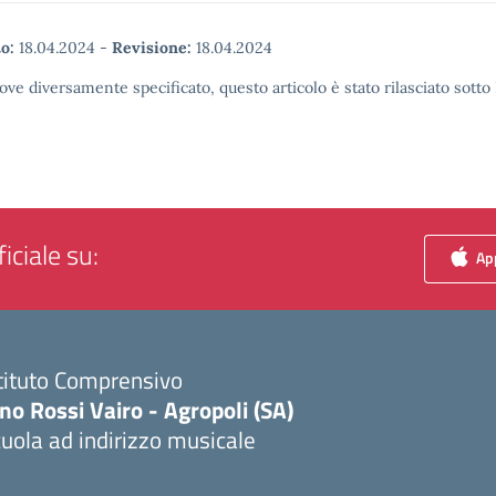
o:
18.04.2024
-
Revisione:
18.04.2024
ove diversamente specificato, questo articolo è stato rilasciato sott
iciale su:
App
tituto Comprensivo
no Rossi Vairo - Agropoli (SA)
uola ad indirizzo musicale
Visita la pagina iniziale della scuola