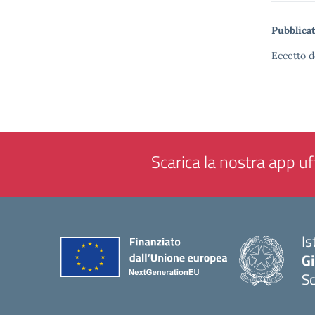
Pubblicat
Eccetto d
Scarica la nostra app uff
Is
Gi
Sc
— 