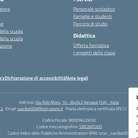
zione
Personale scolastico
Famiglie e studenti
ne
Percorsi di studio
della scuola
Didattica
della scuola
Offerta formativa
azione
I progetti delle classi
icy
Dichiarazione di accessibilità
Note legali
Indirizzo:
Via Aldo Moro, 10 - 84043 Agropoli (SA) - Italia
22
Email:
saic8at00d@istruzione.it
Posta elettronica certificata (PEC):
saic8
Codice fiscale: 90009620650
Codice meccanografico:
SAIC8AT00D
Codice Indice delle Pubbliche Amministrazioni (IPA): istsc_saic8at00d