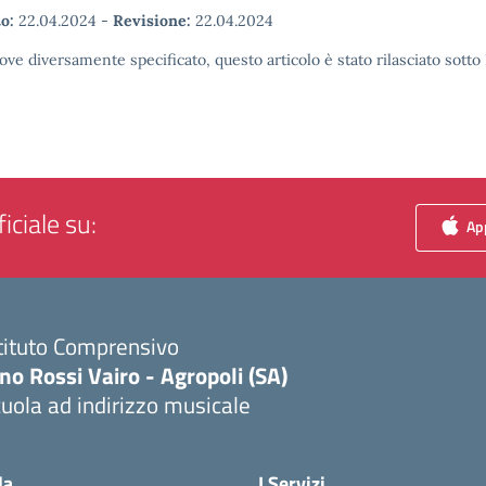
o:
22.04.2024
-
Revisione:
22.04.2024
ove diversamente specificato, questo articolo è stato rilasciato sott
iciale su:
App
tituto Comprensivo
no Rossi Vairo - Agropoli (SA)
uola ad indirizzo musicale
Visita la pagina iniziale della scuola
la
I Servizi