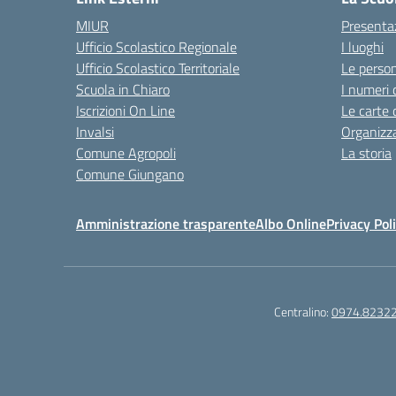
MIUR
Presenta
Ufficio Scolastico Regionale
I luoghi
Ufficio Scolastico Territoriale
Le perso
Scuola in Chiaro
I numeri 
Iscrizioni On Line
Le carte 
Invalsi
Organizz
Comune Agropoli
La storia
Comune Giungano
Amministrazione trasparente
Albo Online
Privacy Pol
Centralino:
0974.8232