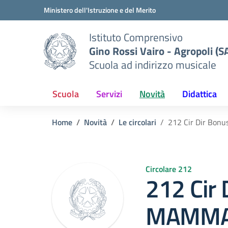
Vai ai contenuti
Vai al menu di navigazione
Vai al footer
Ministero dell'Istruzione e del Merito
Istituto Comprensivo
Gino Rossi Vairo - Agropoli (S
Scuola ad indirizzo musicale
Scuola
Servizi
Novità
Didattica
Home
Novità
Le circolari
212 Cir Dir Bon
Circolare 212
212 Cir 
MAMMA 