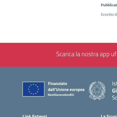
Pubblicat
Eccetto d
Scarica la nostra app uff
Is
Gi
Sc
— 
Link Esterni
La Scuo