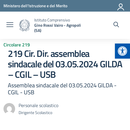
Vai ai contenuti
Vai al menu di navigazione
Vai al footer
Ministero dell'Istruzione e del Merito
Istituto Comprensivo
Gino Rossi Vairo - Agropoli
(SA)
Apr
Circolare 219
219 Cir. Dir. assemblea
sindacale del 03.05.2024 GILDA
– CGIL – USB
Assemblea sindacale del 03.05.2024 GILDA -
CGIL - USB
Personale scolastico
Dirigente Scolastico