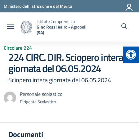
Vai ai contenuti
Vai al menu di navigazione
Vai al footer
Ministero dell'Istruzione e del Merito
Istituto Comprensivo
Gino Rossi Vairo - Agropoli
(SA)
Apr
Circolare 224
224 CIRC. DIR. Sciopero intera
giornata del 06.05.2024
Sciopero intera giornata del 06.05.2024
Personale scolastico
Dirigente Scolastico
Documenti