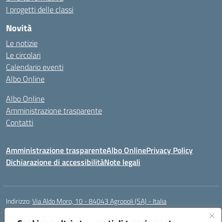
I progetti delle classi
Novità
Le notizie
Le circolari
Calendario eventi
Albo Online
Albo Online
Amministrazione trasparente
Contatti
Amministrazione trasparente
Albo Online
Privacy Policy
Dichiarazione di accessibilità
Note legali
Indirizzo:
Via Aldo Moro, 10 - 84043 Agropoli (SA) - Italia
Centralino:
0974.823222
Email:
saic8at00d@istruzione.it
Posta elettronica certificata (PEC):
saic8at00d@pec.istruzione.it