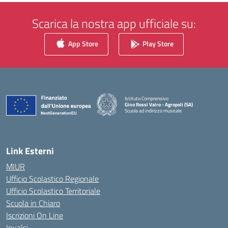
Scarica la nostra app ufficiale su:
App Store
Play Store
Istituto Comprensivo
Gino Rossi Vairo - Agropoli (SA)
Scuola ad indirizzo musicale
— Visita la pagina iniziale della scuola
Link Esterni
MIUR
Ufficio Scolastico Regionale
Ufficio Scolastico Territoriale
Scuola in Chiaro
Iscrizioni On Line
Invalsi