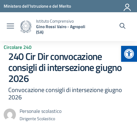
Vai ai contenuti
Vai al menu di navigazione
Vai al footer
Ministero dell'Istruzione e del Merito
Istituto Comprensivo
Gino Rossi Vairo - Agropoli
(SA)
Apr
Circolare 240
240 Cir Dir convocazione
consigli di intersezione giugno
2026
Convocazione consigli di intersezione giugno
2026
Personale scolastico
Dirigente Scolastico