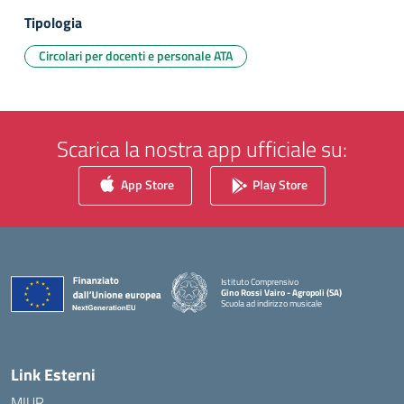
Tipologia
Circolari per docenti e personale ATA
Scarica la nostra app ufficiale su:
App Store
Play Store
Istituto Comprensivo
Gino Rossi Vairo - Agropoli (SA)
Scuola ad indirizzo musicale
— Visita la pagina iniziale della scuola
Link Esterni
MIUR