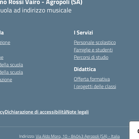
no Rossi Vairo - Agropoli (SA)
uola ad indirizzo musicale
Visita la pagina iniziale della scuola
la
I Servizi
zione
Personale scolastico
Famiglie e studenti
ne
Percorsi di studio
della scuola
Didattica
della scuola
Offerta formativa
azione
I progetti delle classi
icy
Dichiarazione di accessibilità
Note legali
Indirizzo:
Via Aldo Moro, 10 - 84043 Agropoli (SA) - Italia