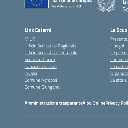
Gi
Sc
— 
Link Esterni
La Scuo
MIUR
Presenta
Ufficio Scolastico Regionale
I luoghi
Ufficio Scolastico Territoriale
Le perso
Scuola in Chiaro
I numeri 
Iscrizioni On Line
Le carte 
Invalsi
Organizz
Comune Agropoli
La storia
Comune Giungano
Amministrazione trasparente
Albo Online
Privacy Pol