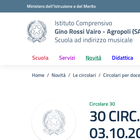
Vai ai contenuti
Vai al menu di navigazione
Vai al footer
Ministero dell'Istruzione e del Merito
Istituto Comprensivo
Gino Rossi Vairo - Agropoli (S
Scuola ad indirizzo musicale
Scuola
Servizi
Novità
Didattica
Home
Novità
Le circolari
Circolari per doc
Circolare 30
30 CIRC.
03.10.2