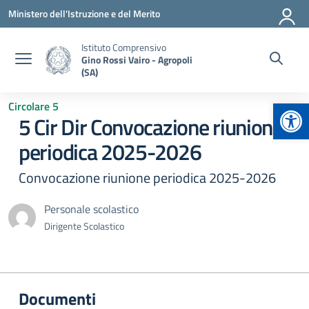
Vai ai contenuti
Vai al menu di navigazione
Vai al footer
Ministero dell'Istruzione e del Merito
Istituto Comprensivo
Gino Rossi Vairo - Agropoli
(SA)
Apr
Circolare 5
5 Cir Dir Convocazione riunione
periodica 2025-2026
Convocazione riunione periodica 2025-2026
Personale scolastico
Dirigente Scolastico
Documenti