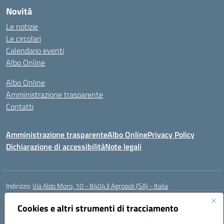
Novità
Le notizie
Le circolari
Calendario eventi
Albo Online
Albo Online
Amministrazione trasparente
Contatti
Amministrazione trasparente
Albo Online
Privacy Policy
Dichiarazione di accessibilità
Note legali
Indirizzo:
Via Aldo Moro, 10 - 84043 Agropoli (SA) - Italia
Centralino:
0974.823222
Email:
saic8at00d@istruzione.it
Posta elettronica certificata (PEC):
Cookies e altri strumenti di tracciamento
saic8at00d@pec.istruzione.it