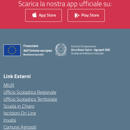
Scarica la nostra app ufficiale su:
App Store
Play Store
Istituto Comprensivo
Gino Rossi Vairo - Agropoli (SA)
Scuola ad indirizzo musicale
— Visita la pagina iniziale della scuola
Link Esterni
MIUR
Ufficio Scolastico Regionale
Ufficio Scolastico Territoriale
Scuola in Chiaro
Iscrizioni On Line
Invalsi
Comune Agropoli