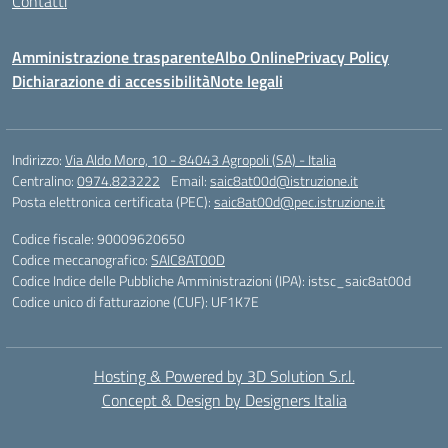
Contatti
Amministrazione trasparente
Albo Online
Privacy Policy
Dichiarazione di accessibilità
Note legali
Indirizzo:
Via Aldo Moro, 10 - 84043 Agropoli (SA) - Italia
Centralino:
0974.823222
Email:
saic8at00d@istruzione.it
Posta elettronica certificata (PEC):
saic8at00d@pec.istruzione.it
Codice fiscale: 90009620650
Codice meccanografico:
SAIC8AT00D
Codice Indice delle Pubbliche Amministrazioni (IPA): istsc_saic8at00d
Codice unico di fatturazione (CUF): UF1K7E
Hosting & Powered by 3D Solution S.r.l.
Concept & Design by Designers Italia