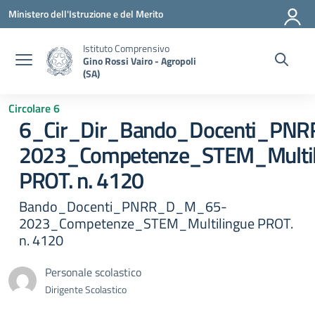
Vai ai contenuti
Vai al menu di navigazione
Vai al footer
Ministero dell'Istruzione e del Merito
Istituto Comprensivo
Gino Rossi Vairo - Agropoli
(SA)
Circolare 6
6_Cir_Dir_Bando_Docenti_PN
2023_Competenze_STEM_Multil
PROT. n. 4120
Bando_Docenti_PNRR_D_M_65-
2023_Competenze_STEM_Multilingue PROT.
n. 4120
Personale scolastico
Dirigente Scolastico