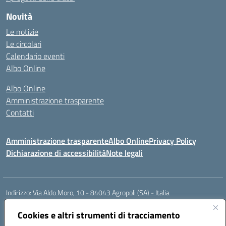
Novità
Le notizie
Le circolari
Calendario eventi
Albo Online
Albo Online
Amministrazione trasparente
Contatti
Amministrazione trasparente
Albo Online
Privacy Policy
Dichiarazione di accessibilità
Note legali
Indirizzo:
Via Aldo Moro, 10 - 84043 Agropoli (SA) - Italia
Centralino:
0974.823222
Email:
saic8at00d@istruzione.it
Posta elettronica certificata (PEC):
Cookies e altri strumenti di tracciamento
saic8at00d@pec.istruzione.it