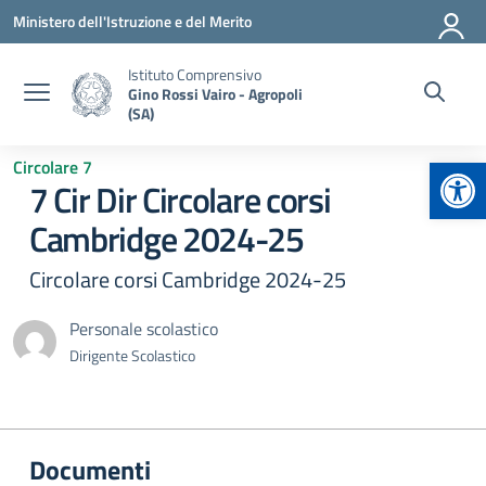
Vai ai contenuti
Vai al menu di navigazione
Vai al footer
Ministero dell'Istruzione e del Merito
Istituto Comprensivo
Gino Rossi Vairo - Agropoli
(SA)
Apr
Circolare 7
7 Cir Dir Circolare corsi
Cambridge 2024-25
Circolare corsi Cambridge 2024-25
Personale scolastico
Dirigente Scolastico
Documenti