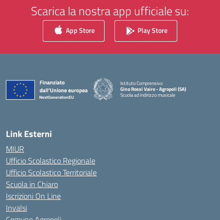
Scarica la nostra app ufficiale su:
App Store
Play Store
Istituto Comprensivo
Gino Rossi Vairo - Agropoli (SA)
Scuola ad indirizzo musicale
— Visita la pagina iniziale della scuola
Link Esterni
MIUR
Ufficio Scolastico Regionale
Ufficio Scolastico Territoriale
Scuola in Chiaro
Iscrizioni On Line
Invalsi
Comune Agropoli