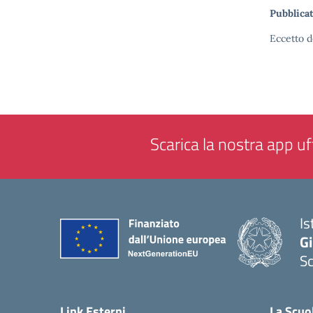
Pubblicat
Eccetto d
Scarica la nostra app uff
Is
Gi
Sc
— 
Link Esterni
La Scuo