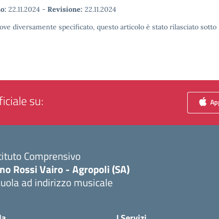
o:
22.11.2024
-
Revisione:
22.11.2024
ove diversamente specificato, questo articolo è stato rilasciato sott
iciale su:
App
tituto Comprensivo
no Rossi Vairo - Agropoli (SA)
uola ad indirizzo musicale
Visita la pagina iniziale della scuola
la
I Servizi