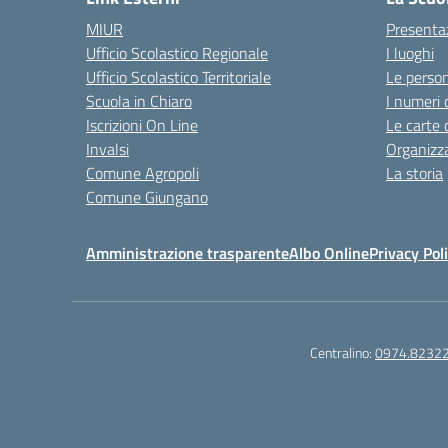
MIUR
Presenta
Ufficio Scolastico Regionale
I luoghi
Ufficio Scolastico Territoriale
Le perso
Scuola in Chiaro
I numeri 
Iscrizioni On Line
Le carte 
Invalsi
Organizz
Comune Agropoli
La storia
Comune Giungano
Amministrazione trasparente
Albo Online
Privacy Pol
Centralino:
0974.8232