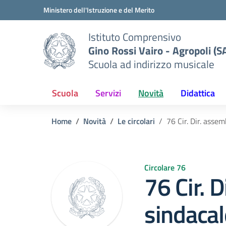
Vai ai contenuti
Vai al menu di navigazione
Vai al footer
Ministero dell'Istruzione e del Merito
Istituto Comprensivo
Gino Rossi Vairo - Agropoli (S
Scuola ad indirizzo musicale
Scuola
Servizi
Novità
Didattica
Home
Novità
Le circolari
76 Cir. Dir. asse
Circolare 76
76 Cir. 
sindacal