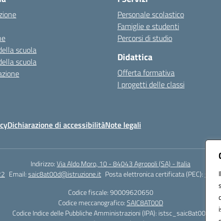
zione
Personale scolastico
Famiglie e studenti
ne
Percorsi di studio
della scuola
Didattica
della scuola
Offerta formativa
azione
I progetti delle classi
icy
Dichiarazione di accessibilità
Note legali
Indirizzo:
Via Aldo Moro, 10 - 84043 Agropoli (SA) - Italia
22
Email:
saic8at00d@istruzione.it
Posta elettronica certificata (PEC):
saic8
Codice fiscale: 90009620650
Codice meccanografico:
SAIC8AT00D
Codice Indice delle Pubbliche Amministrazioni (IPA): istsc_saic8at00d