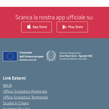
Scarica la nostra app ufficiale su:
App Store
Play Store
Istituto Comprensivo
Gino Rossi Vairo - Agropoli (SA)
Scuola ad indirizzo musicale
— Visita la pagina iniziale della scuola
Link Esterni
MIUR
Ufficio Scolastico Regionale
Ufficio Scolastico Territoriale
Scuola in Chiaro
Iscrizioni On Line