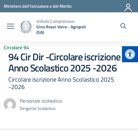
Vai ai contenuti
Vai al menu di navigazione
Vai al footer
Ministero dell'Istruzione e del Merito
Istituto Comprensivo
Gino Rossi Vairo - Agropoli
(SA)
Apr
Circolare 94
94 Cir Dir -Circolare iscrizione
Anno Scolastico 2025 -2026
Circolare iscrizione Anno Scolastico 2025
-2026
Personale scolastico
Dirigente Scolastico