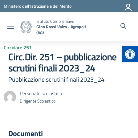
Vai ai contenuti
Vai al menu di navigazione
Vai al footer
Ministero dell'Istruzione e del Merito
Istituto Comprensivo
Gino Rossi Vairo - Agropoli
(SA)
Apr
Circolare 251
Circ.Dir. 251 – pubblicazione
scrutini finali 2023_24
Pubblicazione scrutini finali 2023_24
Personale scolastico
Dirigente Scolastico
Documenti