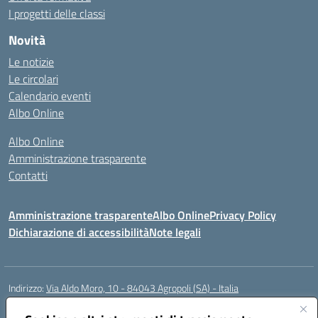
I progetti delle classi
Novità
Le notizie
Le circolari
Calendario eventi
Albo Online
Albo Online
Amministrazione trasparente
Contatti
Amministrazione trasparente
Albo Online
Privacy Policy
Dichiarazione di accessibilità
Note legali
Indirizzo:
Via Aldo Moro, 10 - 84043 Agropoli (SA) - Italia
Centralino:
0974.823222
Email:
saic8at00d@istruzione.it
Posta elettronica certificata (PEC):
saic8at00d@pec.istruzione.it