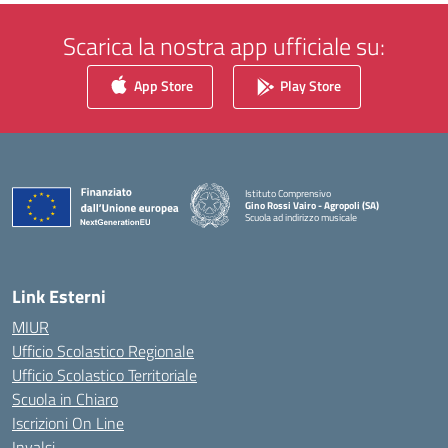
Scarica la nostra app ufficiale su:
App Store
Play Store
Istituto Comprensivo
Gino Rossi Vairo - Agropoli (SA)
Scuola ad indirizzo musicale
— Visita la pagina iniziale della scuola
Link Esterni
MIUR
Ufficio Scolastico Regionale
Ufficio Scolastico Territoriale
Scuola in Chiaro
Iscrizioni On Line
Invalsi