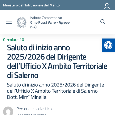
Vai ai contenuti
Vai al menu di navigazione
Vai al footer
Ministero dell'Istruzione e del Merito
Istituto Comprensivo
Gino Rossi Vairo - Agropoli
(SA)
Apr
Circolare 10
Saluto di inizio anno
2025/2026 del Dirigente
dell’Ufficio X Ambito Territoriale
di Salerno
Saluto di inizio anno 2025/2026 del Dirigente
dell'Ufficio X Ambito Territoriale di Salerno
Dott. Mimì Minella
Personale scolastico
Dirigente Scolastico