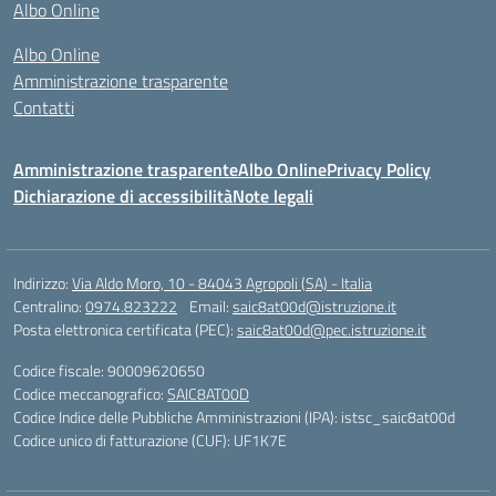
Albo Online
Albo Online
Amministrazione trasparente
Contatti
Amministrazione trasparente
Albo Online
Privacy Policy
Dichiarazione di accessibilità
Note legali
Indirizzo:
Via Aldo Moro, 10 - 84043 Agropoli (SA) - Italia
Centralino:
0974.823222
Email:
saic8at00d@istruzione.it
Posta elettronica certificata (PEC):
saic8at00d@pec.istruzione.it
Codice fiscale: 90009620650
Codice meccanografico:
SAIC8AT00D
Codice Indice delle Pubbliche Amministrazioni (IPA): istsc_saic8at00d
Codice unico di fatturazione (CUF): UF1K7E