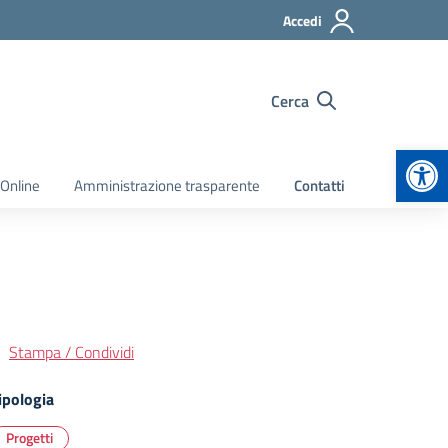
Accedi
Cerca
Apr
 Online
Amministrazione trasparente
Contatti
Stampa / Condividi
ipologia
Progetti