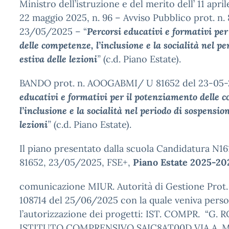
Ministro dell’istruzione e del merito dell’ 11 april
22 maggio 2025, n. 96 – Avviso Pubblico prot. n. 
23/05/2025 – “
Percorsi educativi e formativi per 
delle competenze, l
’
inclusione e la socialità nel p
estiva delle lezioni
”
(c.d. Piano Estate).
BANDO prot. n. AOOGABMI/ U 81652 del 23-05-
educativi e formativi per il
potenziamento delle c
l
’
inclusione e la socialità nel periodo di sospension
lezioni
”
(c.d. Piano Estate).
Il piano presentato dalla scuola Candidatura N1
81652, 23/05/2025, FSE+,
Piano Estate 2025-20
comunicazione MIUR. Autorità di Gestione Prot
108714 del 25/06/2025 con la quale veniva perso
l’autorizzazione dei progetti: IST. COMPR. “G. 
ISTITUTO COMPRENSIVO SAIC8AT00D VIA A. M