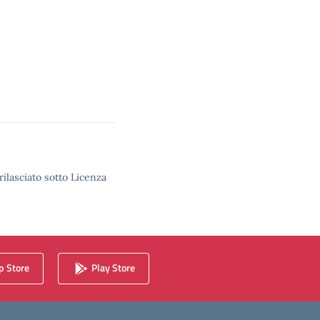
rilasciato sotto Licenza
 Store
Play Store