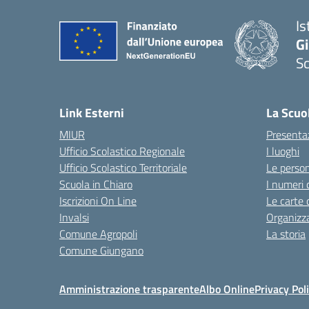
Is
Gi
Sc
— 
Link Esterni
La Scuo
MIUR
Presenta
Ufficio Scolastico Regionale
I luoghi
Ufficio Scolastico Territoriale
Le perso
Scuola in Chiaro
I numeri 
Iscrizioni On Line
Le carte 
Invalsi
Organizz
Comune Agropoli
La storia
Comune Giungano
Amministrazione trasparente
Albo Online
Privacy Pol