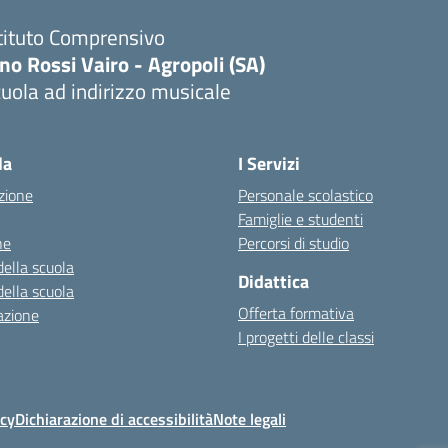
tituto Comprensivo
no Rossi Vairo - Agropoli (SA)
uola ad indirizzo musicale
Visita la pagina iniziale della scuola
la
I Servizi
zione
Personale scolastico
Famiglie e studenti
ne
Percorsi di studio
della scuola
Didattica
della scuola
Offerta formativa
azione
I progetti delle classi
icy
Dichiarazione di accessibilità
Note legali