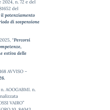
e 2024, n. 72 e del
81652 del
il
potenziamento
eriodo di sospensione
2025, “
Percorsi
ompetenze,
e estiva delle
6168 AVVISO –
26.
. n. AOOGABMI. n.
nalizzata
ROSSI VAIRO”
ORO 10, 84043