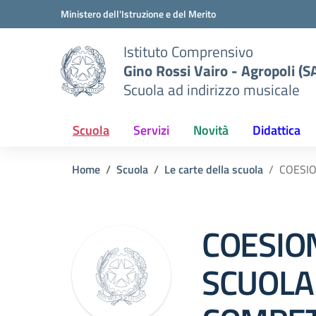
Vai ai contenuti
Vai al menu di navigazione
Vai al footer
Ministero dell'Istruzione e del Merito
Istituto Comprensivo
Gino Rossi Vairo - Agropoli (S
Scuola ad indirizzo musicale
Scuola
Servizi
Novità
Didattica
Home
Scuola
Le carte della scuola
COESIO
COESION
SCUOLA