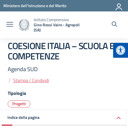
Vai ai contenuti
Vai al menu di navigazione
Vai al footer
Ministero dell'Istruzione e del Merito
Istituto Comprensivo
Gino Rossi Vairo - Agropoli
(SA)
Apr
COESIONE ITALIA – SCUOLA E
COMPETENZE
Agenda SUD
Stampa / Condividi
Tipologia
Progetti
Indice della pagina