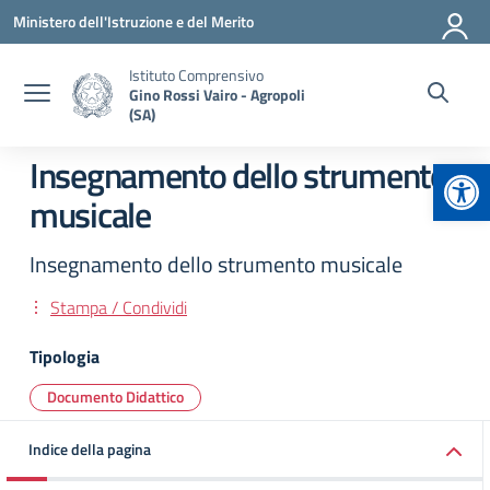
Vai ai contenuti
Vai al menu di navigazione
Vai al footer
Ministero dell'Istruzione e del Merito
Istituto Comprensivo
Gino Rossi Vairo - Agropoli
(SA)
Apr
Insegnamento dello strumento
musicale
Insegnamento dello strumento musicale
Stampa / Condividi
Tipologia
Documento Didattico
Indice della pagina