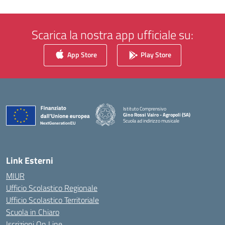
Scarica la nostra app ufficiale su:
App Store
Play Store
Istituto Comprensivo
Gino Rossi Vairo - Agropoli (SA)
Scuola ad indirizzo musicale
— Visita la pagina iniziale della scuola
Link Esterni
MIUR
Ufficio Scolastico Regionale
Ufficio Scolastico Territoriale
Scuola in Chiaro
Iscrizioni On Line