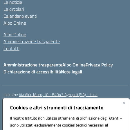
Le notizie
Le circolari
Calendario eventi
Albo Online
Albo Online
Amministrazione trasparente
Contatti
Amministrazione trasparente
Albo Online
Privacy Policy
Dichiarazione di accessibilità
Note legali
Indirizzo:
Via Aldo Moro, 10 - 84043 Agropoli (SA) - Italia
Centralino:
0974.823222
Email:
saic8at00d@istruzione.it
Posta elettronica certificata (PEC):
Cookies e altri strumenti di tracciamento
saic8at00d@pec.istruzione.it
Codice fiscale: 90009620650
Il nostro Istituto non utilizza strumenti di profilazione degli utenti -
Codice meccanografico:
SAIC8AT00D
sono utilizzati esclusivamente cookies tecnici necessari al
Codice Indice delle Pubbliche Amministrazioni (IPA): istsc_saic8at00d