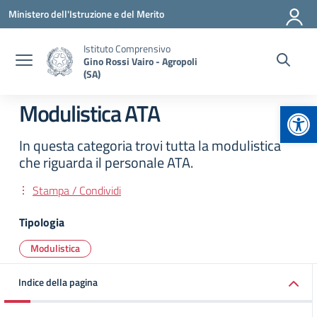
Vai ai contenuti
Vai al menu di navigazione
Vai al footer
Ministero dell'Istruzione e del Merito
Istituto Comprensivo
Gino Rossi Vairo - Agropoli
(SA)
Apr
Modulistica ATA
In questa categoria trovi tutta la modulistica
che riguarda il personale ATA.
Stampa / Condividi
Tipologia
Modulistica
Indice della pagina