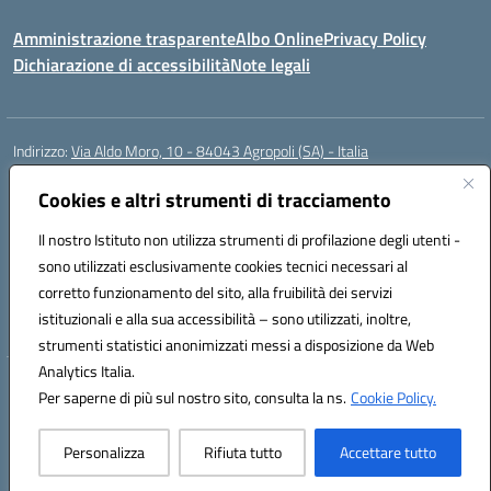
Amministrazione trasparente
Albo Online
Privacy Policy
Dichiarazione di accessibilità
Note legali
Indirizzo:
Via Aldo Moro, 10 - 84043 Agropoli (SA) - Italia
Centralino:
0974.823222
Email:
saic8at00d@istruzione.it
Posta elettronica certificata (PEC):
Cookies e altri strumenti di tracciamento
saic8at00d@pec.istruzione.it
Codice fiscale: 90009620650
Il nostro Istituto non utilizza strumenti di profilazione degli utenti -
Codice meccanografico:
SAIC8AT00D
sono utilizzati esclusivamente cookies tecnici necessari al
Codice Indice delle Pubbliche Amministrazioni (IPA): istsc_saic8at00d
corretto funzionamento del sito, alla fruibilità dei servizi
Codice unico di fatturazione (CUF): UF1K7E
istituzionali e alla sua accessibilità – sono utilizzati, inoltre,
strumenti statistici anonimizzati messi a disposizione da Web
Analytics Italia.
Hosting & Powered by 3D Solution S.r.l.
Per saperne di più sul nostro sito, consulta la ns.
Cookie Policy.
Concept & Design by Designers Italia
Personalizza
Rifiuta tutto
Accettare tutto