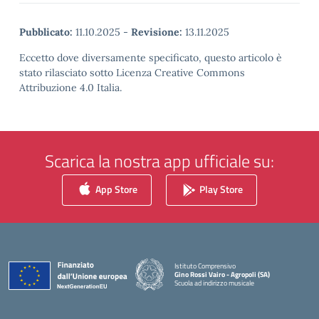
Pubblicato:
11.10.2025
-
Revisione:
13.11.2025
Eccetto dove diversamente specificato, questo articolo è
stato rilasciato sotto Licenza Creative Commons
Attribuzione 4.0 Italia.
Scarica la nostra app ufficiale su:
App Store
Play Store
Istituto Comprensivo
Gino Rossi Vairo - Agropoli (SA)
Scuola ad indirizzo musicale
— Visita la pagina iniziale della scuola