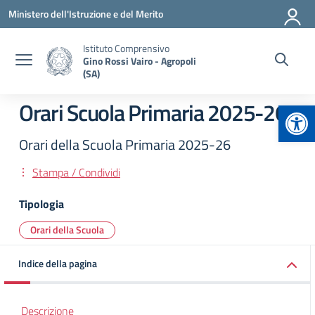
Vai ai contenuti
Vai al menu di navigazione
Vai al footer
Ministero dell'Istruzione e del Merito
Istituto Comprensivo
Gino Rossi Vairo - Agropoli
(SA)
Apr
Orari Scuola Primaria 2025-26
Orari della Scuola Primaria 2025-26
Stampa / Condividi
Tipologia
Orari della Scuola
Indice della pagina
Descrizione