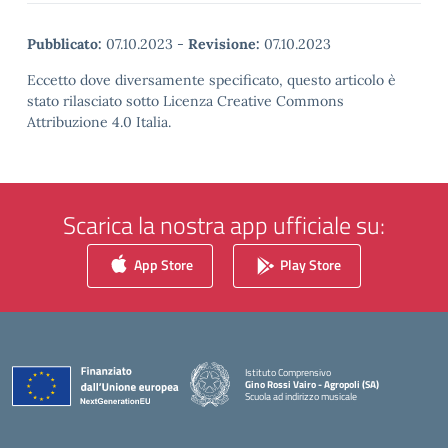
Pubblicato:
07.10.2023
-
Revisione:
07.10.2023
Eccetto dove diversamente specificato, questo articolo è
stato rilasciato sotto Licenza Creative Commons
Attribuzione 4.0 Italia.
Scarica la nostra app ufficiale su:
App Store
Play Store
Istituto Comprensivo
Gino Rossi Vairo - Agropoli (SA)
Scuola ad indirizzo musicale
— Visita la pagina iniziale della scuola