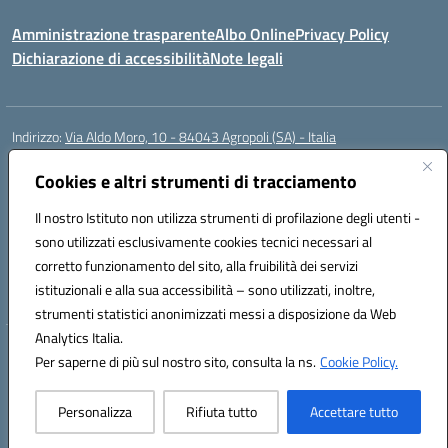
Amministrazione trasparente
Albo Online
Privacy Policy
Dichiarazione di accessibilità
Note legali
Indirizzo:
Via Aldo Moro, 10 - 84043 Agropoli (SA) - Italia
Centralino:
0974.823222
Email:
saic8at00d@istruzione.it
Posta elettronica certificata (PEC):
Cookies e altri strumenti di tracciamento
saic8at00d@pec.istruzione.it
Codice fiscale: 90009620650
Il nostro Istituto non utilizza strumenti di profilazione degli utenti -
Codice meccanografico:
SAIC8AT00D
sono utilizzati esclusivamente cookies tecnici necessari al
Codice Indice delle Pubbliche Amministrazioni (IPA): istsc_saic8at00d
corretto funzionamento del sito, alla fruibilità dei servizi
Codice unico di fatturazione (CUF): UF1K7E
istituzionali e alla sua accessibilità – sono utilizzati, inoltre,
strumenti statistici anonimizzati messi a disposizione da Web
Analytics Italia.
Hosting & Powered by 3D Solution S.r.l.
Per saperne di più sul nostro sito, consulta la ns.
Cookie Policy.
Concept & Design by Designers Italia
Personalizza
Rifiuta tutto
Accettare tutto