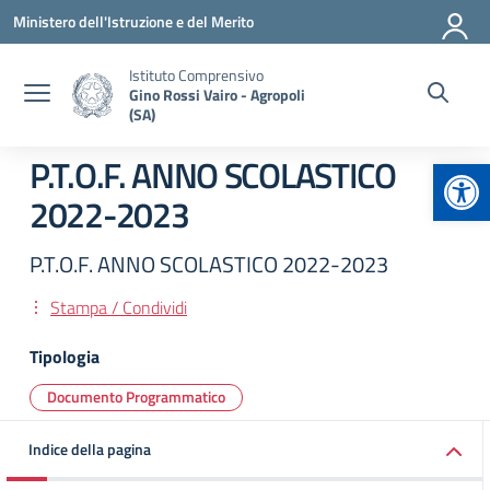
Vai ai contenuti
Vai al menu di navigazione
Vai al footer
Ministero dell'Istruzione e del Merito
Istituto Comprensivo
Gino Rossi Vairo - Agropoli
(SA)
Apr
P.T.O.F. ANNO SCOLASTICO
2022-2023
P.T.O.F. ANNO SCOLASTICO 2022-2023
Stampa / Condividi
Tipologia
Documento Programmatico
Indice della pagina