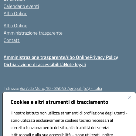
Calendario eventi
Albo Online
Albo Online
Amministrazione trasparente
Contatti
Amministrazione trasparente
Albo Online
Privacy Policy
Dichiarazione di accessibilità
Note legali
Indirizzo:
Via Aldo Moro, 10 - 84043 Agropoli (SA) - Italia
Centralino:
0974.823222
Email:
saic8at00d@istruzione.it
Posta elettronica certificata (PEC):
Cookies e altri strumenti di tracciamento
saic8at00d@pec.istruzione.it
Codice fiscale: 90009620650
Il nostro Istituto non utilizza strumenti di profilazione degli utenti -
Codice meccanografico:
SAIC8AT00D
sono utilizzati esclusivamente cookies tecnici necessari al
Codice Indice delle Pubbliche Amministrazioni (IPA): istsc_saic8at00d
corretto funzionamento del sito, alla fruibilità dei servizi
Codice unico di fatturazione (CUF): UF1K7E
istituzionali e alla sua accessibilità – sono utilizzati, inoltre,