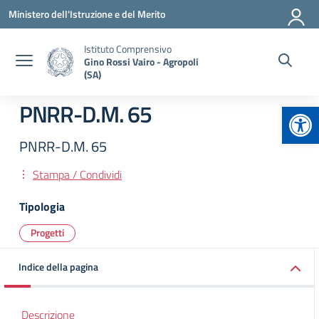
Vai ai contenuti
Vai al menu di navigazione
Vai al footer
Ministero dell'Istruzione e del Merito
Istituto Comprensivo
Gino Rossi Vairo - Agropoli
(SA)
Apr
PNRR-D.M. 65
PNRR-D.M. 65
Stampa / Condividi
Tipologia
Progetti
Indice della pagina
Descrizione