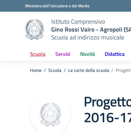
Vai ai contenuti
Vai al menu di navigazione
Vai al footer
Ministero dell'Istruzione e del Merito
Istituto Comprensivo
Gino Rossi Vairo - Agropoli (S
Scuola ad indirizzo musicale
Scuola
Servizi
Novità
Didattica
Home
Scuola
Le carte della scuola
Progett
Progetto
2016-1