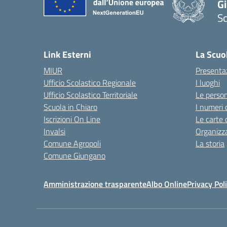
Gi
Sc
— 
Link Esterni
La Scuo
MIUR
Presenta
Ufficio Scolastico Regionale
I luoghi
Ufficio Scolastico Territoriale
Le perso
Scuola in Chiaro
I numeri 
Iscrizioni On Line
Le carte 
Invalsi
Organizz
Comune Agropoli
La storia
Comune Giungano
Amministrazione trasparente
Albo Online
Privacy Pol