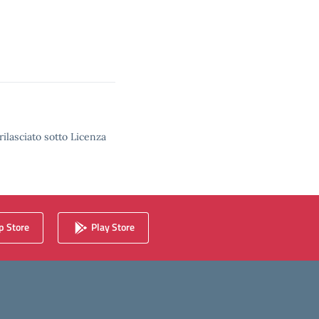
rilasciato sotto Licenza
 Store
Play Store