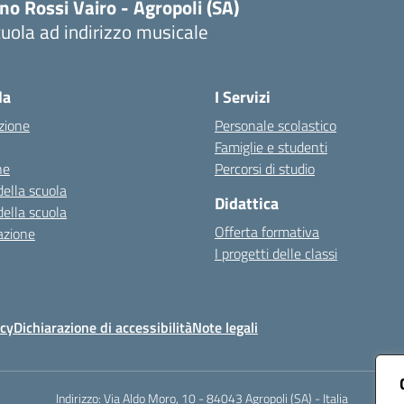
no Rossi Vairo - Agropoli (SA)
uola ad indirizzo musicale
Visita la pagina iniziale della scuola
la
I Servizi
zione
Personale scolastico
Famiglie e studenti
ne
Percorsi di studio
della scuola
Didattica
della scuola
Offerta formativa
azione
I progetti delle classi
icy
Dichiarazione di accessibilità
Note legali
Indirizzo:
Via Aldo Moro, 10 - 84043 Agropoli (SA) - Italia