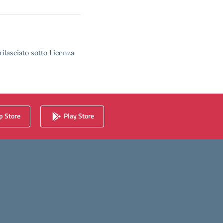
rilasciato sotto Licenza
 Store
Play Store