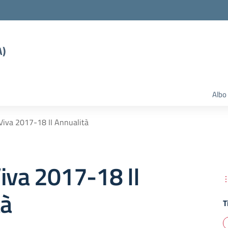
A)
Albo
Viva 2017-18 II Annualità
iva 2017-18 II
tà
T