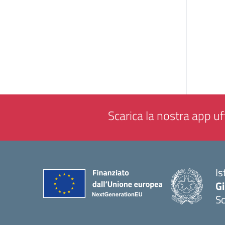
Scarica la nostra app uff
Is
Gi
Sc
— 