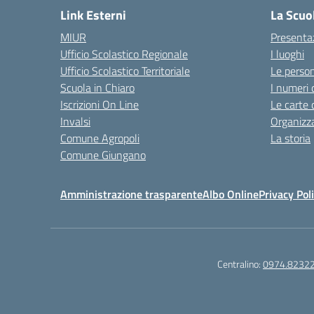
Link Esterni
La Scuo
MIUR
Presenta
Ufficio Scolastico Regionale
I luoghi
Ufficio Scolastico Territoriale
Le perso
Scuola in Chiaro
I numeri 
Iscrizioni On Line
Le carte 
Invalsi
Organizz
Comune Agropoli
La storia
Comune Giungano
Amministrazione trasparente
Albo Online
Privacy Pol
Centralino:
0974.8232