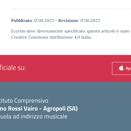
Pubblicato:
07.10.2023
-
Revisione:
07.10.2023
Eccetto dove diversamente specificato, questo articolo è stato 
Creative Commons Attribuzione 4.0 Italia.
iciale su:
App
tituto Comprensivo
no Rossi Vairo - Agropoli (SA)
uola ad indirizzo musicale
Visita la pagina iniziale della scuola