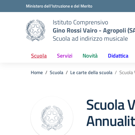
Vai ai contenuti
Vai al menu di navigazione
Vai al footer
Ministero dell'Istruzione e del Merito
Istituto Comprensivo
Gino Rossi Vairo - Agropoli (S
Scuola ad indirizzo musicale
Scuola
Servizi
Novità
Didattica
Home
Scuola
Le carte della scuola
Scuola 
Scuola V
Annuali