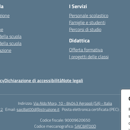
la
I Servizi
zione
Personale scolastico
Famiglie e studenti
ne
Percorsi di studio
della scuola
Didattica
della scuola
Offerta formativa
azione
I progetti delle classi
icy
Dichiarazione di accessibilità
Note legali
Indirizzo:
Via Aldo Moro, 10 - 84043 Agropoli (SA) - Italia
22
Email:
saic8at00d@istruzione.it
Posta elettronica certificata (PEC):
saic8
Codice fiscale: 90009620650
Codice meccanografico:
SAIC8AT00D