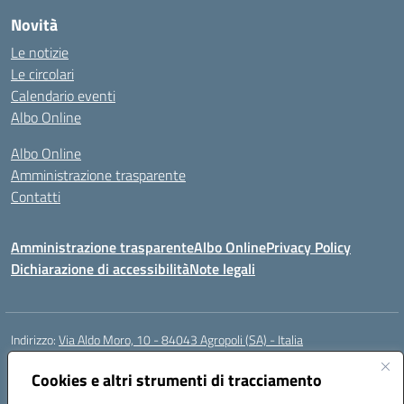
Novità
Le notizie
Le circolari
Calendario eventi
Albo Online
Albo Online
Amministrazione trasparente
Contatti
Amministrazione trasparente
Albo Online
Privacy Policy
Dichiarazione di accessibilità
Note legali
Indirizzo:
Via Aldo Moro, 10 - 84043 Agropoli (SA) - Italia
Centralino:
0974.823222
Email:
saic8at00d@istruzione.it
Posta elettronica certificata (PEC):
Cookies e altri strumenti di tracciamento
saic8at00d@pec.istruzione.it