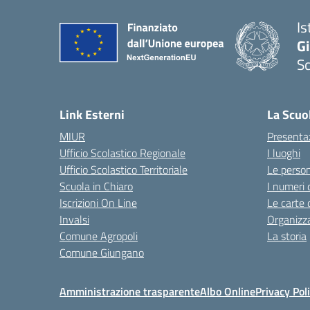
Is
Gi
Sc
— 
Link Esterni
La Scuo
MIUR
Presenta
Ufficio Scolastico Regionale
I luoghi
Ufficio Scolastico Territoriale
Le perso
Scuola in Chiaro
I numeri 
Iscrizioni On Line
Le carte 
Invalsi
Organizz
Comune Agropoli
La storia
Comune Giungano
Amministrazione trasparente
Albo Online
Privacy Pol