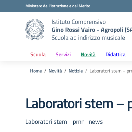
Vai ai contenuti
Vai al menu di navigazione
Vai al footer
Ministero dell'Istruzione e del Merito
Istituto Comprensivo
Gino Rossi Vairo - Agropoli (S
Scuola ad indirizzo musicale
Scuola
Servizi
Novità
Didattica
Home
Novità
Notizie
Laboratori stem – p
Laboratori stem – 
Laboratori stem - prnn- news