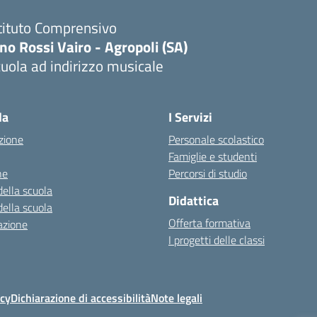
tituto Comprensivo
no Rossi Vairo - Agropoli (SA)
uola ad indirizzo musicale
Visita la pagina iniziale della scuola
la
I Servizi
zione
Personale scolastico
Famiglie e studenti
ne
Percorsi di studio
della scuola
Didattica
della scuola
Offerta formativa
azione
I progetti delle classi
icy
Dichiarazione di accessibilità
Note legali