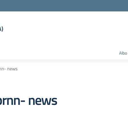
A)
Albo
rnn- news
prnn- news